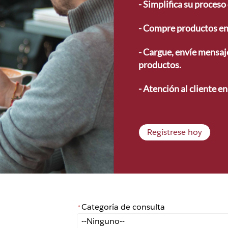
- 
Simplifica su proceso 
- 
Compre productos en 
- 
Cargue, envíe mensaje
productos.
- 
Atención al cliente en
Regístrese hoy
Categoría de consulta
*
*
Categoría de consulta