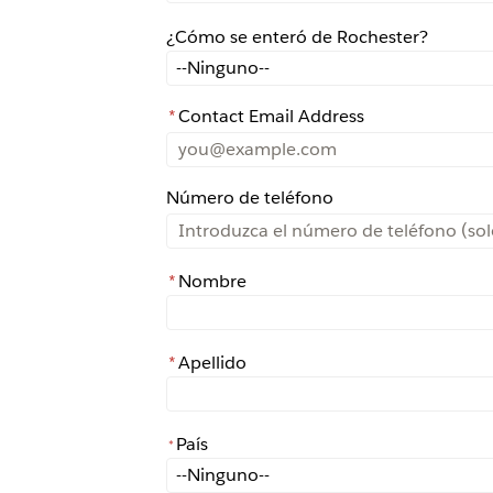
¿Cómo se enteró de Rochester?
¿Cómo se enteró de Rochester?
*
Contact Email Address
Número de teléfono
*
Nombre
*
Apellido
País
*
*
País