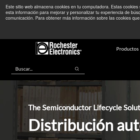
Saltar
Saltar
Este sitio web almacena cookies en tu computadora. Estas cookies s
Estamos monitoreando los acont
a
al
esta información para mejorar y personalizar tu experiencia de bús
comunicación. Para obtener más información sobre las cookies que u
contenido
pie
principal
de
página
Productos
Buscar
Buscar
The Semiconductor Lifecycle Solu
Distribución au