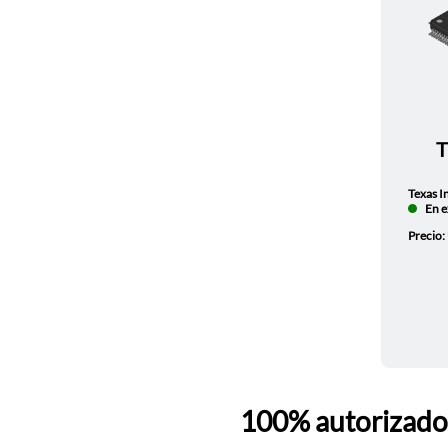
Texas I
En e
Precio:
100% autorizado 