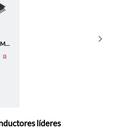
Show next sli
C164CI8EMCBKXUMA1
nductores líderes