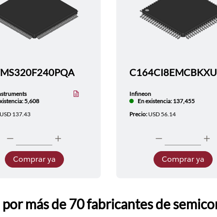
TMS320F240PQA
nstruments
Infineon
xistencia: 5,608
En existencia: 137,455
USD 137.43
Precio:
USD 56.14
Comprar ya
Comprar ya
por más de 70 fabricantes de semico