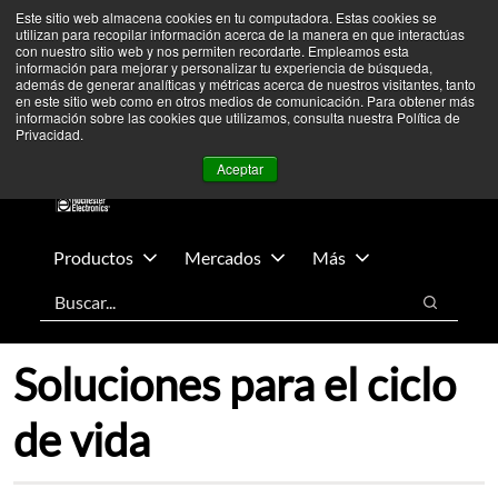
Saltar
Saltar
Estamos monitoreando los acontecimientos en Medio Oriente
Este sitio web almacena cookies en tu computadora. Estas cookies se
utilizan para recopilar información acerca de la manera en que interactúas
a
al
— Las operaciones no se han visto afectadas.
Más información
con nuestro sitio web y nos permiten recordarte. Empleamos esta
contenido
pie
información para mejorar y personalizar tu experiencia de búsqueda,
➜
además de generar analíticas y métricas acerca de nuestros visitantes, tanto
principal
de
en este sitio web como en otros medios de comunicación. Para obtener más
Novedades
Comuníquese con nosotros
Iniciar
página
información sobre las cookies que utilizamos, consulta nuestra Política de
Privacidad.
sesión
Aceptar
Productos
Mercados
Más
Buscar
Buscar
Soluciones para el ciclo
de vida