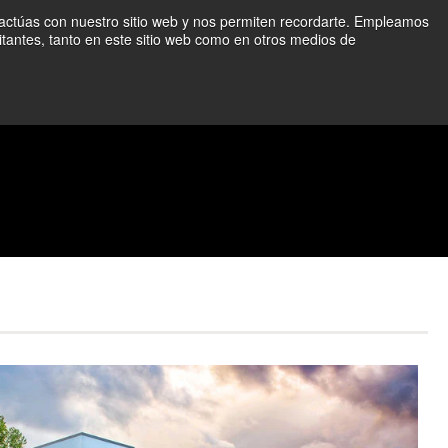
ractúas con nuestro sitio web y nos permiten recordarte. Empleamos
afectadas.
Más información ➜
itantes, tanto en este sitio web como en otros medios de
Comuníquese con nosotros
Iniciar sesión