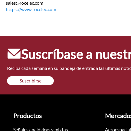
sales@rocelec.com
https://www.rocelec.com
Suscríbase a nuest
Reciba cada semana en su bandeja de entrada las últimas notici
Suscribirse
Productos
Mercado
Señales analógicas y mixtas
Aeroespacial