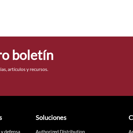
ro boletín
as, artículos y recursos.
s
Soluciones
C
 y defensa
Authorized Distribution
An