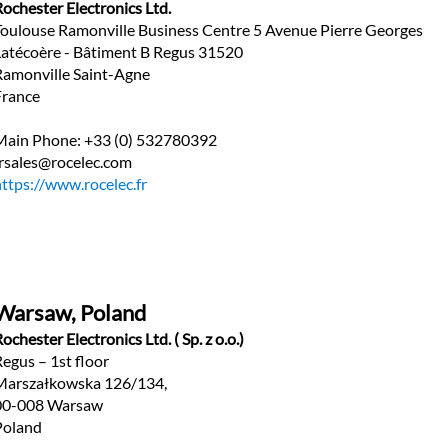
Rochester Electronics Ltd.
Toulouse Ramonville Business Centre 5 Avenue Pierre Georges 
Latécoère - Bâtiment B Regus 31520
Ramonville Saint-Agne 
France
Main Phone: +33 (0) 532780392
frsales@rocelec.com
https://www.rocelec.fr
Warsaw, Poland
ochester Electronics Ltd. ( Sp. z o.o.)
Regus – 1st floor
Marszałkowska 126/134,
00-008 Warsaw
Poland