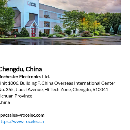
Chengdu, China
Rochester Electronics Ltd.
Unit 1006, Building F, China Overseas International Center
No. 365, Jiaozi Avenue, Hi-Tech Zone, Chengdu, 610041
Sichuan Province 
China
apacsales@rocelec.com
https://www.rocelec.cn