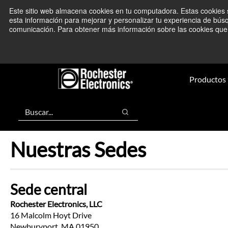
Saltar
Saltar
Este sitio web almacena cookies en tu computadora. Estas cookies s
Estamos monitoreando los acont
a
al
esta información para mejorar y personalizar tu experiencia de bús
comunicación. Para obtener más información sobre las cookies que u
contenido
pie
principal
de
página
Productos
Buscar
Buscar
Nuestras Sedes
Sede central
Rochester Electronics, LLC
16 Malcolm Hoyt Drive
Newburyport, MA 01950